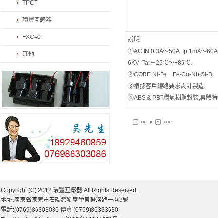
TPCT
環豐互感器
FXC40
說明:
①AC IN:0.3A～50A Ip:1mA～60A 
其他
6KV Ta:－25℃～+85℃.
②CORE:Ni-Fe Fe-Cu-Nb-Si-B
③根據客戶線路要求設計製造.
④ABS & PBT環氧樹脂封裝,具
Copyright (C) 2012 環豐互感器 All Rights Reserved.
地址:廣東省東莞市石碣鎮劉屋坣貝聯滘路一巷8號
電話:(0769)86303086 傳真:(0769)86333630