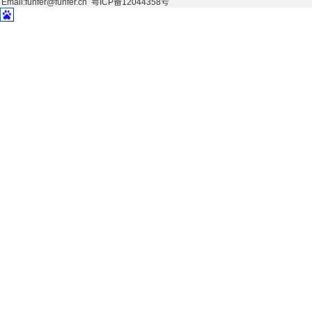
Email:funfer@funfer.cn
粤ICP备12044358号