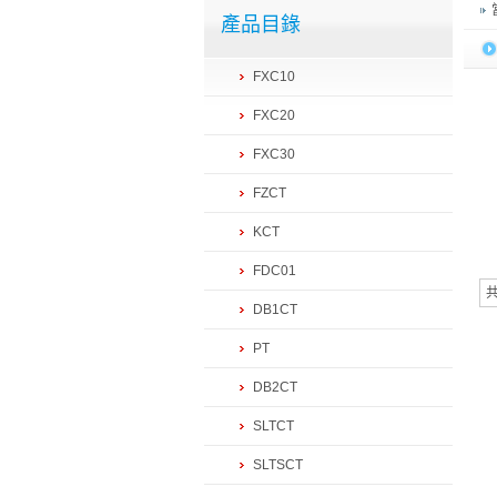
產品目錄
FXC10
FXC20
FXC30
FZCT
KCT
FDC01
DB1CT
PT
DB2CT
SLTCT
SLTSCT