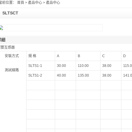
當前位置：
首頁
> 產品中心 > 產品中心
SLTSCT
詳細
環豐互感器
安裝方式
規 格
A
B
C
D
SLTS1-1
30.00
110.00
38.00
115.
測試線路
SLTS1-2
40.00
135.00
38.00
141.