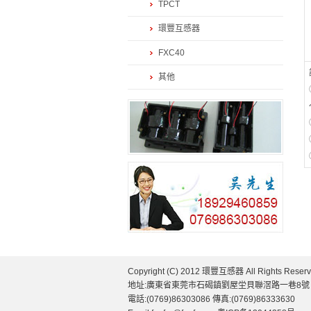
TPCT
環豐互感器
FXC40
其他
Copyright (C) 2012 環豐互感器 All Rights Reserv
地址:廣東省東莞市石碣鎮劉屋坣貝聯滘路一巷8號
電話:(0769)86303086 傳真:(0769)86333630