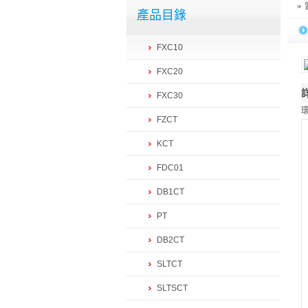
產品目錄
FXC10
FXC20
FXC30
FZCT
KCT
FDC01
DB1CT
PT
DB2CT
SLTCT
SLTSCT