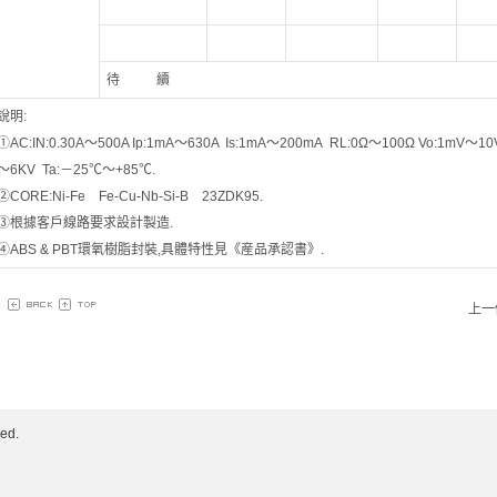
待 續
說明:
①AC:IN:0.30A～500A Ip:1mA～630A Is:1mA～200mA RL:0Ω～100Ω Vo:1mV～10V Ac
～6KV Ta:－25℃～+85℃.
②CORE:Ni-Fe Fe-Cu-Nb-Si-B 23ZDK95.
③根據客戶線路要求設計製造.
④ABS & PBT環氧樹脂封裝,具體特性見《産品承認書》.
上一
ed.