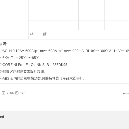
待 續
說明:
①AC:IN:0.10A～500A Ip:1mA～630A Is:1mA～200mA RL:0Ω～100Ω Vo:1mV～10V Ac
～6KV Ta:－25℃～+85℃.
②CORE:Ni-Fe Fe-Cu-Nb-Si-B 23ZDK95.
③根據客戶線路要求設計製造.
④ABS & PBT環氧樹脂封裝,具體特性見《産品承認書》.
上一
ed.