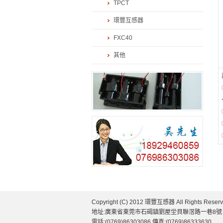
TPCT
環豐互感器
FXC40
其他
Copyright (C) 2012 環豐互感器 All Rights Reserv
地址:廣東省東莞市石碣鎮劉屋坣貝聯滘路一巷8號
電話:(0769)86303086 傳真:(0769)86333630