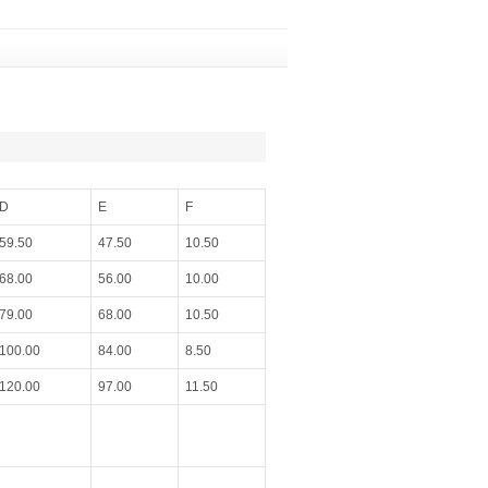
D
E
F
59.50
47.50
10.50
68.00
56.00
10.00
79.00
68.00
10.50
100.00
84.00
8.50
120.00
97.00
11.50