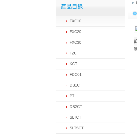
產品目錄
FXC10
FXC20
FXC30
FZCT
KCT
FDC01
DB1CT
PT
DB2CT
SLTCT
SLTSCT