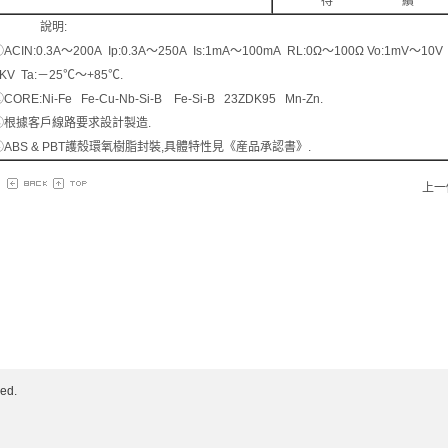
待 續
說明:
ACIN:0.3A～200A Ip:0.3A～250A Is:1mA～100mA RL:0Ω～100Ω Vo:1mV～10V Acc
KV Ta:－25℃～+85℃.
CORE:Ni-Fe Fe-Cu-Nb-Si-B Fe-Si-B 23ZDK95 Mn-Zn.
③根據客戶線路要求設計製造.
④ABS & PBT護殼環氧樹脂封裝,具體特性見《産品承認書》.
上一
ed.