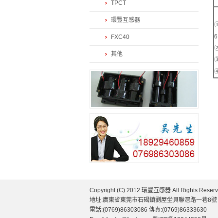
TPCT
環豐互感器
①
6
FXC40
②
其他
Copyright (C) 2012 環豐互感器 All Rights Reserv
地址:廣東省東莞市石碣鎮劉屋坣貝聯滘路一巷8號
電話:(0769)86303086 傳真:(0769)86333630