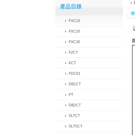
產品目錄
FXC10
FXC20
FXC30
FZCT
KCT
FDC01
DB1CT
PT
DB2CT
SLTCT
SLTSCT